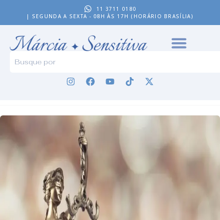
11 3711 0180
| SEGUNDA A SEXTA - 08H ÀS 17H (HORÁRIO BRASÍLIA)