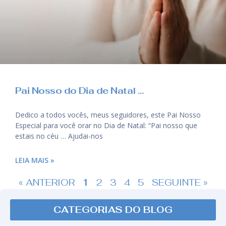
Pai Nosso do Dia de Natal …
Dedico a todos vocês, meus seguidores, este Pai Nosso
Especial para você orar no Dia de Natal: “Pai nosso que
estais no céu … Ajudai-nos
LEIA MAIS »
« ANTERIOR
1
2
3
4
5
SEGUINTE »
CATEGORIAS DO BLOG