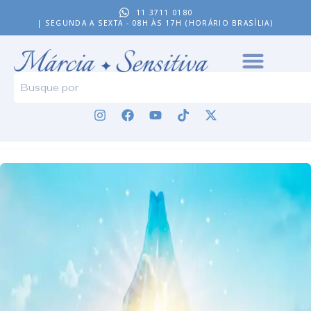
11 3711 0180
| SEGUNDA A SEXTA - 08H ÀS 17H (HORÁRIO BRASÍLIA)