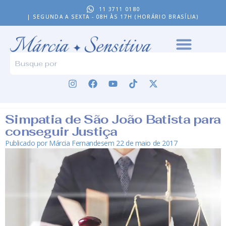
11 3711 0180
| SEGUNDA A SEXTA - 08H ÀS 17H (HORÁRIO BRASÍLIA)
Simpatia de São João Batista para
conseguir Justiça
Publicado por
Márcia Fernandes
em
22 de maio de 2017