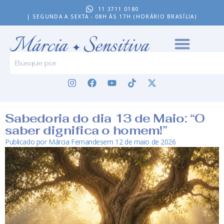
11 3711 0180
| SEGUNDA A SEXTA - 08H ÀS 17H (HORÁRIO BRASÍLIA)
Sabedoria do dia 13 de Maio: “O
saber dignifica o homem!”
Publicado por
Márcia Fernandes
em
12 de maio de 2026