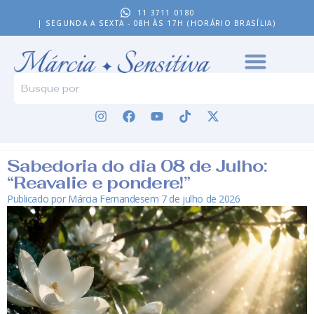
11 3711 0180
| SEGUNDA A SEXTA - 08H ÀS 17H (HORÁRIO BRASÍLIA)
Sabedoria do dia 08 de Julho:
“Reavalie e pondere!”
Publicado por
Márcia Fernandes
em
7 de julho de 2026