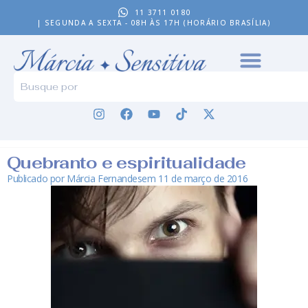
11 3711 0180
| SEGUNDA A SEXTA - 08H ÀS 17H (HORÁRIO BRASÍLIA)
Quebranto e espiritualidade
Publicado por
Márcia Fernandes
em
11 de março de 2016