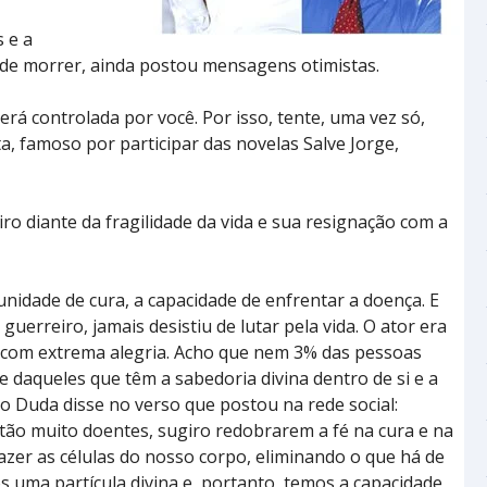
 e a
s de morrer, ainda postou mensagens otimistas.
erá controlada por você. Por isso, tente, uma vez só,
ta, famoso por participar das novelas Salve Jorge,
o diante da fragilidade da vida e sua resignação com a
nidade de cura, a capacidade de enfrentar a doença. E
guerreiro, jamais desistiu de lutar pela vida. O ator era
 com extrema alegria. Acho que nem 3% das pessoas
 daqueles que têm a sabedoria divina dentro de si e a
 o Duda disse no verso que postou na rede social:
stão muito doentes, sugiro redobrarem a fé na cura e na
azer as células do nosso corpo, eliminando o que há de
s uma partícula divina e, portanto, temos a capacidade