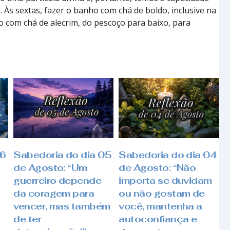
0. Às sextas, fazer o banho com chá de boldo, inclusive na
ho com chá de alecrim, do pescoço para baixo, para
06
Sabedoria do dia 05
Sabedoria do dia 04
de Agosto: “Um
de Agosto: “Não
guerreiro depende
importa se duvidam
da coragem para
ou não gostam de
vencer, mas também
você, mantenha a
de ter
autoconfiança e