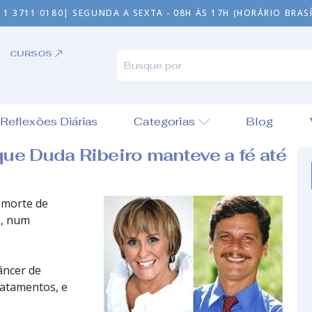
11 3711 0180
| SEGUNDA A SEXTA - 08H ÀS 17H (HORÁRIO BRASÍ
CURSOS
Reflexões Diárias
Categorias
Blog
que Duda Ribeiro manteve a fé até
a morte de
o, num
âncer de
ratamentos, e