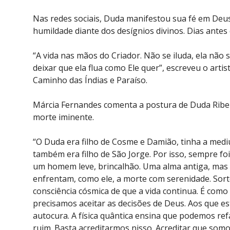
Nas redes sociais, Duda manifestou sua fé em Deus
humildade diante dos desígnios divinos. Dias ante
“A vida nas mãos do Criador. Não se iluda, ela não s
deixar que ela flua como Ele quer”, escreveu o artis
Caminho das Índias e Paraíso.
Márcia Fernandes comenta a postura de Duda Ribeir
morte iminente.
“O Duda era filho de Cosme e Damião, tinha a mediu
também era filho de São Jorge. Por isso, sempre foi 
um homem leve, brincalhão. Uma alma antiga, mas
enfrentam, como ele, a morte com serenidade. Sorte
consciência cósmica de que a vida continua. É como
precisamos aceitar as decisões de Deus. Aos que e
autocura. A física quântica ensina que podemos ref
ruim. Basta acreditarmos nisso. Acreditar que somo