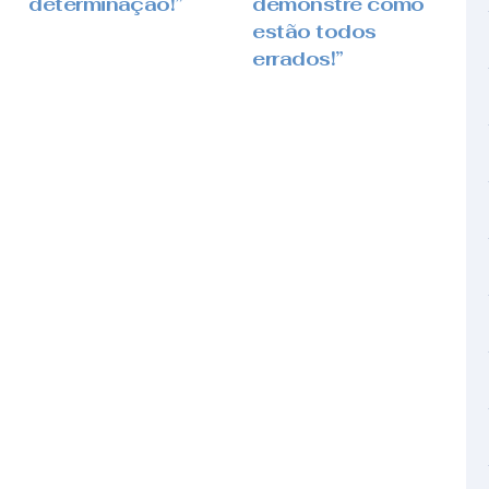
determinação!”
demonstre como
estão todos
errados!”