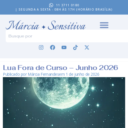
11 3711 0180
| SEGUNDA A SEXTA - 08H ÀS 17H (HORÁRIO BRASÍLIA)
Lua Fora de Curso – Junho 2026
Publicado por
Márcia Fernandes
em
1 de junho de 2026