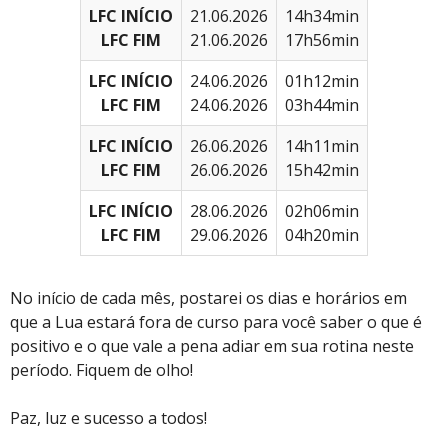
LFC INÍCIO
21.06.2026
14h34min
LFC FIM
21.06.2026
17h56min
LFC INÍCIO
24.06.2026
01h12min
LFC FIM
24.06.2026
03h44min
LFC INÍCIO
26.06.2026
14h11min
LFC FIM
26.06.2026
15h42min
LFC INÍCIO
28.06.2026
02h06min
LFC FIM
29.06.2026
04h20min
No início de cada mês, postarei os dias e horários em
que a Lua estará fora de curso para você saber o que é
positivo e o que vale a pena adiar em sua rotina neste
período. Fiquem de olho!
Paz, luz e sucesso a todos!