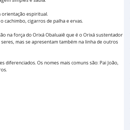
gem simples e sábia.
a orientação espiritual.
o cachimbo, cigarros de palha e ervas.
cião na força do Orixá Obaluaiê que é o Orixá sustentador
 seres, mas se apresentam também na linha de outros
s diferenciados. Os nomes mais comuns são: Pai João,
ros.