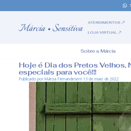
ATENDIMENTOS
LOJA VIRTUAL
Sobre a Márcia
Hoje é Dia dos Pretos Velhos,
especiais para você!!!
Publicado por
Márcia Fernandes
em
13 de maio de 2022