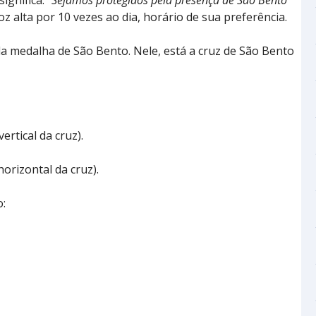
significa: “
Sejamos protegidos pela presença de São Bento
oz alta por 10 vezes ao dia, horário de sua preferência.
 da medalha de São Bento. Nele, está a cruz de São Bento
vertical da cruz).
horizontal da cruz).
o: