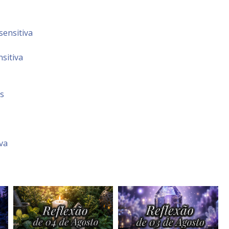
sensitiva
sitiva
s
va