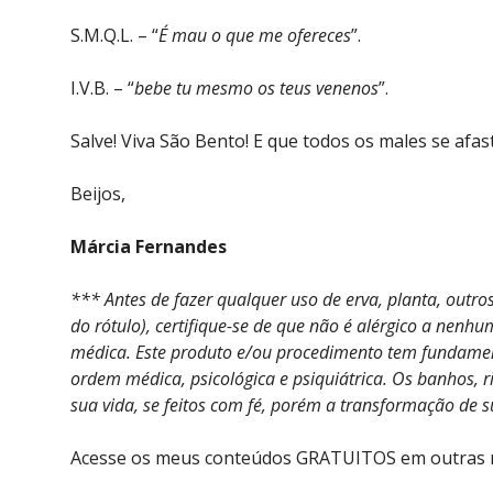
S.M.Q.L. – “
É mau o que me ofereces
”.
I.V.B. – “
bebe tu mesmo os teus venenos
”.
Salve! Viva São Bento! E que todos os males se afa
Beijos,
Márcia Fernandes
*** Antes de fazer qualquer uso de erva, planta, outr
do rótulo), certifique-se de que não é alérgico a nen
médica. Este produto e/ou procedimento tem fundamento
ordem médica, psicológica e psiquiátrica. Os banhos, r
sua vida, se feitos com fé, porém a transformação de 
Acesse os meus conteúdos GRATUITOS em outras re