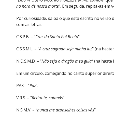
“EIUS IN OBITU NOSTRO PRAESENTIA MUNIAMUR
” que 
na hora de nossa morte
”. Em seguida, repita-as em v
Por curiosidade, saiba o que está escrito no verso
com as letras:
C.S.P.B. – “
Cruz do Santo Pai Bento
”.
C.S.S.M.L. – “
A cruz sagrada seja minha luz
” (na haste 
N.D.S.M.D. – “
Não seja o dragão meu guia
” (na haste 
Em um círculo, começando no canto superior direit
PAX – “
Paz
”.
V.R.S. – “
Retira-te, satanás
”.
N.S.M.V. – “
nunca me aconselhes coisas vãs
”.