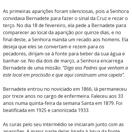
As primeiras aparições foram silenciosas, pois a Senhora
convidava Bernadete para fazer o sinal da Cruz e rezar o
terço. No dia 18 de fevereiro, ela pede a Bernadete para
comparecer ao local da aparição por quinze dias, e no
final deste, a Senhora manda um recado aos homens. Ela
deseja que eles se convertam e rezem para os
pecadores, dirijam-se à fonte para beber da sua água e
banhar-se. No dia dois de março, a Senhora encarrega
Bernadete de uma missão:
“Diga aos Padres que venham a
este local em procissão e que aqui construam uma capela”.
Bernadete entrou no noviciado em 1866, lá permaneceu
por treze anos no cargo de enfermeira. Faleceu aos 33
anos numa quinta-feira da semana Santa em 1879. Foi
beatificada em 1925 e canonizada 1933.
As curas pelo seu intermédio se iniciaram junto com as
aparições. A maior parte delas ligada à água da fonte.