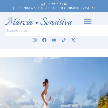
11 3711 0180
| SEGUNDA A SEXTA - 08H ÀS 17H (HORÁRIO BRASÍLIA)