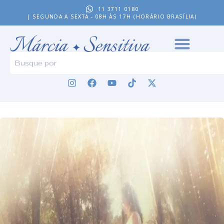
11 3711 0180
| SEGUNDA A SEXTA - 08H ÀS 17H (HORÁRIO BRASÍLIA)