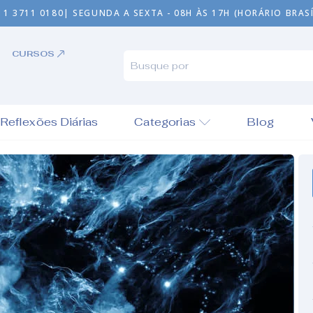
11 3711 0180
| SEGUNDA A SEXTA - 08H ÀS 17H (HORÁRIO BRASÍ
CURSOS
Reflexões Diárias
Categorias
Blog