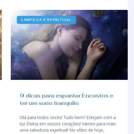
LIMPEZA ESPIRITUAL
9 dicas para espantar Encostos e
ter um sono tranquilo
Olá para todos vocês! Tudo bem? Estejam com a
luz Divina em vossos corações! Vamos para mais
uma sabedoria espiritual! No vídeo de hoje,