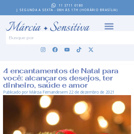
11 3711 0180
| SEGUNDA A SEXTA - 08H ÀS 17H (HORÁRIO BRASÍLIA)
4 encantamentos de Natal para
você: alcançar os desejos, ter
dinheiro, saúde e amor
Publicado por
Márcia Fernandes
em
22 de dezembro de 2021